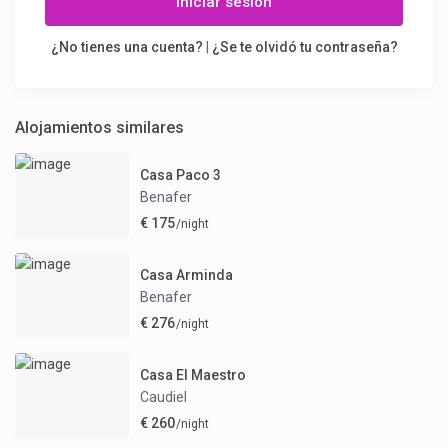
Iniciar sesión
¿No tienes una cuenta?
|
¿Se te olvidó tu contraseña?
Alojamientos similares
Casa Paco 3
Benafer
€ 175
/night
Casa Arminda
Benafer
€ 276
/night
Casa El Maestro
Caudiel
€ 260
/night