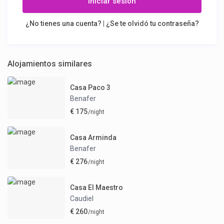
Iniciar sesión
¿No tienes una cuenta?
|
¿Se te olvidó tu contraseña?
Alojamientos similares
Casa Paco 3
Benafer
€ 175
/night
Casa Arminda
Benafer
€ 276
/night
Casa El Maestro
Caudiel
€ 260
/night