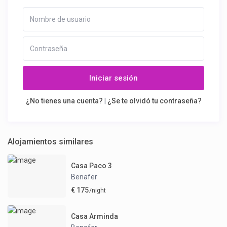
Iniciar sesión
¿No tienes una cuenta?
|
¿Se te olvidó tu contraseña?
Alojamientos similares
Casa Paco 3
Benafer
€ 175
/night
Casa Arminda