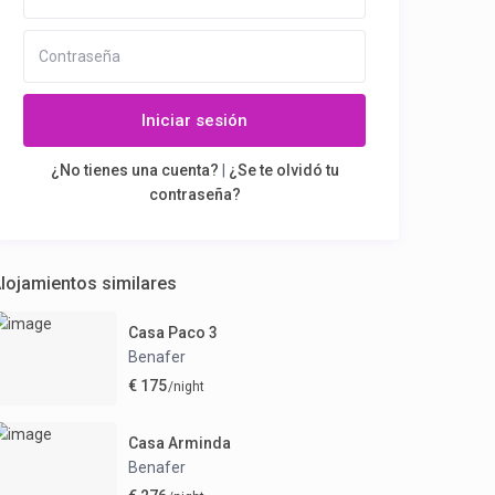
Iniciar sesión
¿No tienes una cuenta?
|
¿Se te olvidó tu
contraseña?
lojamientos similares
Casa Paco 3
Benafer
€ 175
/night
Casa Arminda
Benafer